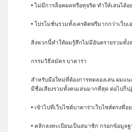
• ไม่มีการล็อคผลหรือทุจริต ทำให้เล่นได้อย
• โปรโมชั่นรวมทั้งเครดิตฟรีมากกว่าเว็บเอ
สิ่งพวกนี้ทำให้ผมรู้สึกไม่มีอันตรายรวมทั้
กรรมวิธีสมัคร บาคาร่า
สำหรับมือใหม่ที่ต้องการทดลองเล่น ผมแนะ
มีชื่อเสียงรวมทั้งคนเล่นมากที่สุด ต่อไปก็ป
• เข้าไปที่เว็บไซต์บาคาร่าเว็บไซต์ตรงที่อ
• คลิกลงทะเบียนเป็นสมาชิก กรอกข้อมูลฐาน