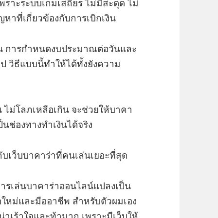
 เพราะระบบเกมเสถียร ไม่มีสะดุด ไม่
ญหาที่เกี่ยวข้องกับการเบิกเงิน
ช่น การกำหนดงบประมาณต่อวันและ
ป วิธีแบบนี้ทำให้ได้ทั้งยังความ
แผน ไม่โลภเหลือเกิน จะช่วยให้บาคา
ป็นช่องทางทำเงินได้จริง
ว็บบาคาร่าที่คนเล่นเยอะที่สุด
 การเล่นบาคาร่าออนไลน์แปลงเป็น
ือใหม่และมืออาชีพ สำหรับตัวผมเอง
ี่น่าเร้าใจและท้ามาก เพราะมีเว็บให้