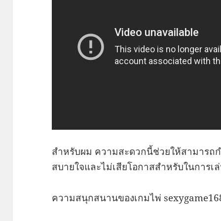
สำหรับผม ความสะดวกนี้ช่วยให้สามารถก
สบายใจและไม่เสียโอกาสสำหรับในการเล่
ความสนุกสนานของเกมไพ่ sexygame16