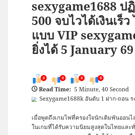
sexygame1688 ปฏิทิ
500 จบไวได้เงินเร็ว
แบบ VIP sexygame1
ยิ่งได้ 5 January 69
0
0
0
0
Read Time:
5 Minute, 40 Second
Sexygame1688k อันดับ 1 ฝาก-ถอน ระบ
เมื่อพูดถึงเกมไพ่ที่ครองใจนักเดิมพันออ
ในเกมที่ได้รับความนิยมสูงสุดในไทยและทั