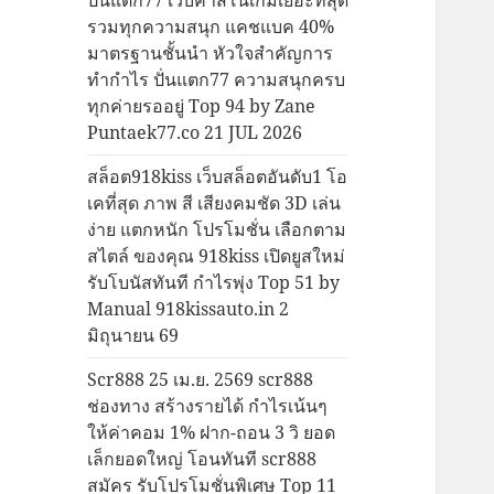
ปั่นแตก77 เว็บคาสิโนเกมเยอะที่สุด
รวมทุกความสนุก แคชแบค 40%
มาตรฐานชั้นนำ หัวใจสำคัญการ
ทำกำไร ปั่นแตก77 ความสนุกครบ
ทุกค่ายรออยู่ Top 94 by Zane
Puntaek77.co 21 JUL 2026
สล็อต918kiss เว็บสล็อตอันดับ1 โอ
เคที่สุด ภาพ สี เสียงคมชัด 3D เล่น
ง่าย แตกหนัก โปรโมชั่น เลือกตาม
สไตล์ ของคุณ 918kiss เปิดยูสใหม่
รับโบนัสทันที กำไรพุ่ง Top 51 by
Manual 918kissauto.in 2
มิถุนายน 69
Scr888 25 เม.ย. 2569 scr888
ช่องทาง สร้างรายได้ กำไรเน้นๆ
ให้ค่าคอม 1% ฝาก-ถอน 3 วิ ยอด
เล็กยอดใหญ่ โอนทันที scr888
สมัคร รับโปรโมชั่นพิเศษ Top 11