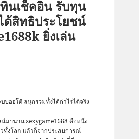
นเช็คอิน รับทุน
 ได้สิทธิประโยชน์
688k ยิ่งเล่น
บออโต้ สนุกรวมทั้งได้กำไรได้จริง
นไลน์มานาน sexygame1688 คือหนึ่ง
่วทั้งโลก แล้วก็จากประสบการณ์