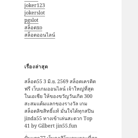
joker123
jokerslot
pgslot
สล็อตxo
สล็อตออนไลน์
เรื่องล่าสุด
สล็อต55 3 มิ.ย. 2569 สล็อตเครดิต
ฟรี เว็บเกมออนไลน์ เจ้าใหญ่ที่สุด
ในเอเชีย ให้ของขวัญวันเกิด 300
สะสมแต้มแลกของรางวัล เกม
สล็อตลิขสิทธิ์แท้ มั่นใจได้ทุกสปิน
jinda55 ทางเข้าเล่นสะดวก Top
41 by Gilbert jin55.fun