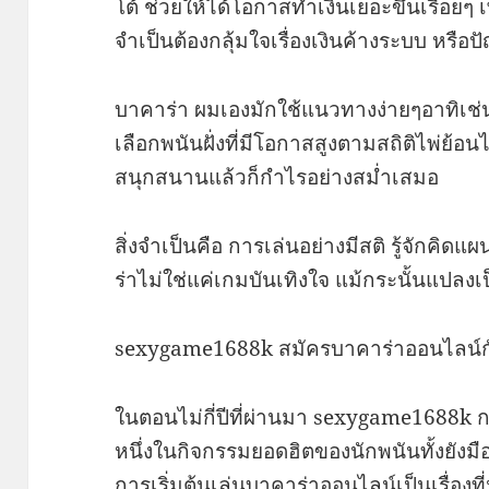
โต้ ช่วยให้ได้โอกาสทำเงินเยอะขึ้นเรื่อยๆ
จำเป็นต้องกลุ้มใจเรื่องเงินค้างระบบ หรือปั
บาคาร่า ผมเองมักใช้แนวทางง่ายๆอาทิเ
เลือกพนันฝั่งที่มีโอกาสสูงตามสถิติไพ่ย้อนไ
สนุกสนานแล้วก็กำไรอย่างสม่ำเสมอ
สิ่งจำเป็นคือ การเล่นอย่างมีสติ รู้จักคิด
ร่าไม่ใช่แค่เกมบันเทิงใจ แม้กระนั้นแปลงเ
sexygame1688k สมัครบาคาร่าออนไลน์กับเ
ในตอนไม่กี่ปีที่ผ่านมา sexygame1688k
หนึ่งในกิจกรรมยอดฮิตของนักพนันทั้งยังม
การเริ่มต้นเล่นบาคาร่าออนไลน์เป็นเรื่องท