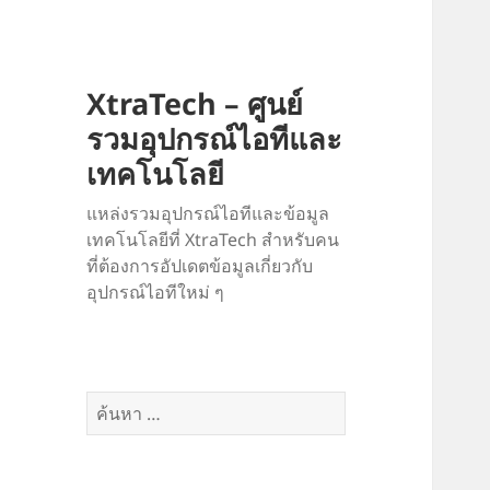
XtraTech – ศูนย์
รวมอุปกรณ์ไอทีและ
เทคโนโลยี
แหล่งรวมอุปกรณ์ไอทีและข้อมูล
เทคโนโลยีที่ XtraTech สำหรับคน
ที่ต้องการอัปเดตข้อมูลเกี่ยวกับ
อุปกรณ์ไอทีใหม่ ๆ
ค้นหา
สำหรับ: