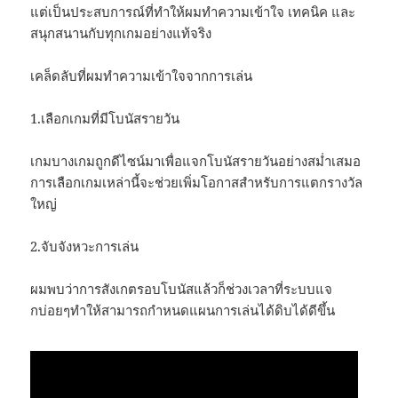
แต่เป็นประสบการณ์ที่ทำให้ผมทำความเข้าใจ เทคนิค และ
สนุกสนานกับทุกเกมอย่างแท้จริง
เคล็ดลับที่ผมทำความเข้าใจจากการเล่น
1.เลือกเกมที่มีโบนัสรายวัน
เกมบางเกมถูกดีไซน์มาเพื่อแจกโบนัสรายวันอย่างสม่ำเสมอ
การเลือกเกมเหล่านี้จะช่วยเพิ่มโอกาสสำหรับการแตกรางวัล
ใหญ่
2.จับจังหวะการเล่น
ผมพบว่าการสังเกตรอบโบนัสแล้วก็ช่วงเวลาที่ระบบแจ
กบ่อยๆทำให้สามารถกำหนดแผนการเล่นได้ดิบได้ดีขึ้น