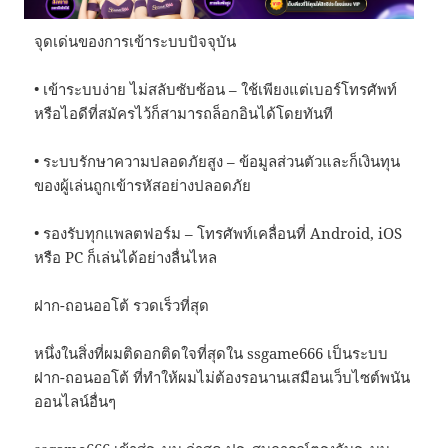
จุดเด่นของการเข้าระบบปัจจุบัน
• เข้าระบบง่าย ไม่สลับซับซ้อน – ใช้เพียงแต่เบอร์โทรศัพท์
หรือไอดีที่สมัครไว้ก็สามารถล็อกอินได้โดยทันที
• ระบบรักษาความปลอดภัยสูง – ข้อมูลส่วนตัวและก็เงินทุน
ของผู้เล่นถูกเข้ารหัสอย่างปลอดภัย
• รองรับทุกแพลตฟอร์ม – โทรศัพท์เคลื่อนที่ Android, iOS
หรือ PC ก็เล่นได้อย่างลื่นไหล
ฝาก-ถอนออโต้ รวดเร็วที่สุด
หนึ่งในสิ่งที่ผมติดอกติดใจที่สุดใน ssgame666 เป็นระบบ
ฝาก-ถอนออโต้ ที่ทำให้ผมไม่ต้องรอนานเสมือนเว็บไซต์พนัน
ออนไลน์อื่นๆ