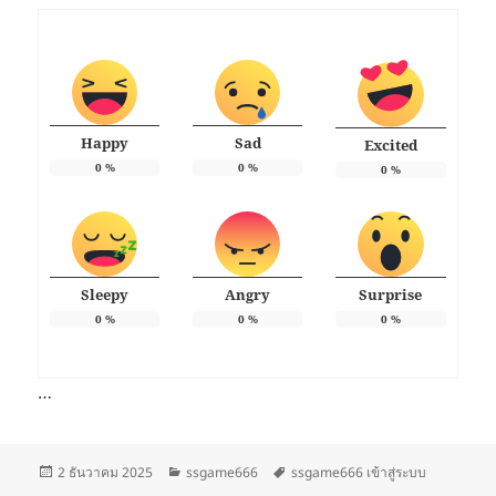
Happy
Sad
Excited
0
%
0
%
0
%
Sleepy
Angry
Surprise
0
%
0
%
0
%
…
เขียน
หมวด
ป้าย
2 ธันวาคม 2025
ssgame666
ssgame666 เข้าสู่ระบบ
เมื่อ
หมู่
กำกับ