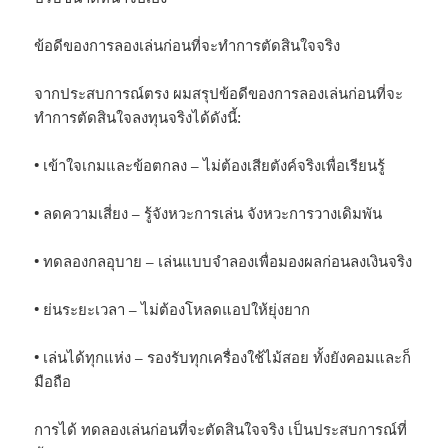
ข้อดีของการลองเล่นก่อนที่จะทำการตัดสินใจจริง
จากประสบการณ์ตรง ผมสรุปข้อดีของการลองเล่นก่อนที่จะ
ทำการตัดสินใจลงทุนจริงได้ดังนี้:
• เข้าใจเกมและข้อตกลง – ไม่ต้องเสียตังค์จริงเพื่อเรียนรู้
• ลดความเสี่ยง – รู้จังหวะการเล่น จังหวะการวางเดิมพัน
• ทดลองกลอุบาย – เล่นแบบจำลองเพื่อมองผลก่อนลงเงินจริง
• ย่นระยะเวลา – ไม่ต้องโหลดแอปให้ยุ่งยาก
• เล่นได้ทุกแห่ง – รองรับทุกเครื่องใช้ไม้สอย ทั้งยังคอมและก็
มือถือ
การได้ ทดลองเล่นก่อนที่จะตัดสินใจจริง เป็นประสบการณ์ที่