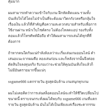
คุ้มมาก
ผมสามารถทำความเข้าใจกับเกม ฝึกหัดคิดแผน รวมทั้ง
บันเทิงใจได้โดยไม่จำเป็นที่จะต้องมาวิตกกังวลหรือกลุ้มใจ
เรื่องเงิน แล้วก็ที่สำคัญคือความสะดวกสบายสำหรับเพื่อการ
ใช้งานผ่าน หน้าเว็บไซต์ตรง ไม่ต้องโหลดแอป รองรับทั้ง
คอมแล้วก็โทรศัพท์มือถือ ทำให้ผมสามารถเล่นได้ทุกที่ที่
ต้องการ
ถ้าหากคนใดกันแน่กำลังลังเลว่าจะเริ่มเล่นเกมออนไลน์ คำ
เสนอแนะจากผมคือ ลองเล่นก่อน และก็หลังจากนั้นจึงค่อย
ตัดสินใจลงทุนจริง รับรองว่าจะช่วยให้คุณบันเทิงใจแล้วก็
ไม่มีอันตรายมากขึ้นแน่ๆ
ssgame666 แตกรายวัน สูงสุดนับล้าน เกมสนุกทุกเกม
ผมไม่เคยคิดว่าการเล่นสล็อตออนไลน์จะทำให้ชีวิตเปลี่ยนไป
ขนาดนี้ ตราบจนกระทั่งผมได้พบกับ ssgame666 เกมที่แตก
รายวัน สูงสุดนับล้าน มันไม่ได้เป็นเพียงแค่เรื่องชะตากรรม