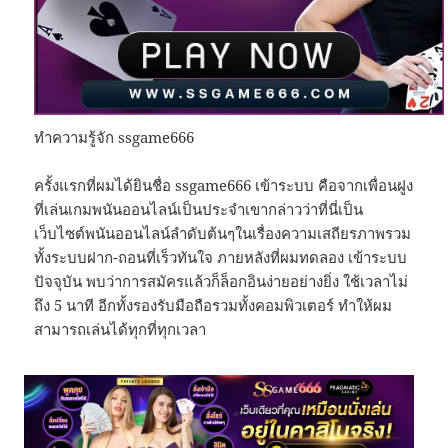
ทำความรู้จัก ssgame666
ครั้งแรกที่ผมได้ยินชื่อ ssgame666 เข้าระบบ คือจากเพื่อนฝูง
ที่เล่นเกมพนันออนไลน์เป็นประจำเขากล่าวว่าที่นี่เป็น
เว็บไซต์พนันออนไลน์ลำดับต้นๆในเรื่องความเสถียรภาพรวม
ทั้งระบบฝาก-ถอนที่เร็วทันใจ ภายหลังที่ผมทดลอง เข้าระบบ
ปัจจุบัน พบว่าการสมัครแล้วก็ล็อกอินง่ายอย่างยิ่ง ใช้เวลาไม่
ถึง 5 นาที อีกทั้งรองรับมือถือรวมทั้งคอมพิวเตอร์ ทำให้ผม
สามารถเล่นได้ทุกที่ทุกเวลา