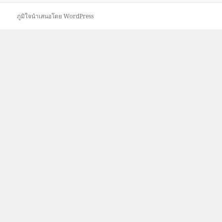
ภูมิใจนำเสนอโดย WordPress