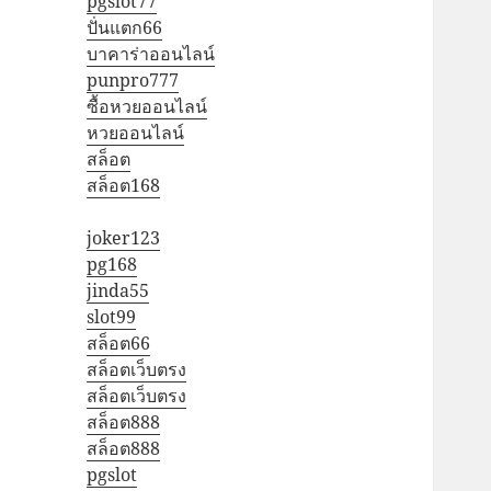
pgslot77
ปั่นแตก66
บาคาร่าออนไลน์
punpro777
ซื้อหวยออนไลน์
หวยออนไลน์
สล็อต
สล็อต168
joker123
pg168
jinda55
slot99
สล็อต66
สล็อตเว็บตรง
สล็อตเว็บตรง
สล็อต888
สล็อต888
pgslot