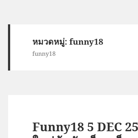
หมวดหมู่:
funny18
funny18
Funny18 5 DEC 25