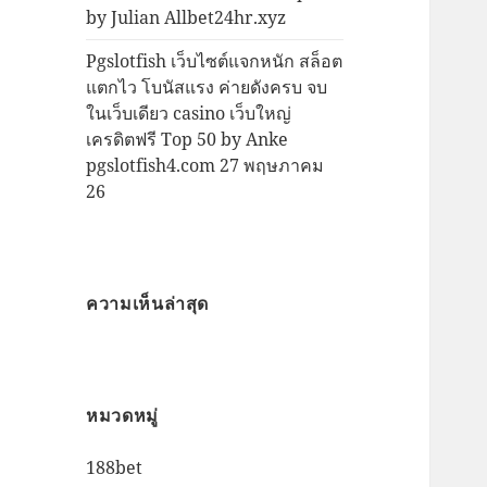
by Julian Allbet24hr.xyz
Pgslotfish เว็บไซต์แจกหนัก สล็อต
แตกไว โบนัสแรง ค่ายดังครบ จบ
ในเว็บเดียว casino เว็บใหญ่
เครดิตฟรี Top 50 by Anke
pgslotfish4.com 27 พฤษภาคม
26
ความเห็นล่าสุด
หมวดหมู่
188bet