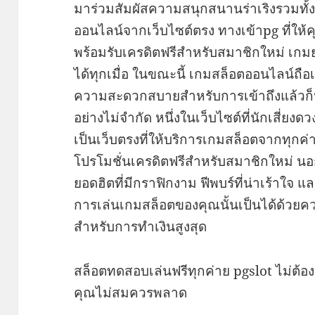
มาร่วมสัมผัสความสนุกสนานร่าเริงรวมทั้
ออนไลน์จากเว็บไซต์ตรง ทางเข้าpg ที่ให้
พร้อมรับเครดิตฟรีสำหรับสมาชิกใหม่ เก
ได้ทุกเมื่อ ในขณะนี้ เกมสล็อตออนไลน์ถื
ความสะดวกสบายสำหรับการเข้าถึงแล้วก็นา
อย่างไม่จำกัด หนึ่งในเว็บไซต์ที่นักเสี่ย
เป็นเว็บตรงที่ให้บริการเกมสล็อตจากทุกค่
โปรโมชั่นเครดิตฟรีสำหรับสมาชิกใหม่ นอ
ยอดฮิตที่มีกราฟิกงาม ฟีพบร์ที่น่าเร้าใจ 
การเล่นเกมสล็อตของคุณนั้นเป็นได้ด้วยค
สำหรับการทำเงินสูงสุด
สล็อตทดสอบเล่นฟรีทุกค่าย pgslot ไม่ต้อง
คุณไม่สมควรพลาด