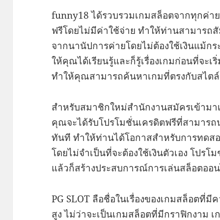
funny18 ได้รวบรวมเกมสล็อตจากทุกค่ายชั
ฟรีโดยไม่มีค่าใช้จ่าย ทำให้ท่านสามารถ
จากนานัปการค่ายโดยไม่ต้องใช้เงินแม้กระ
ให้คุณได้เรียนรู้และก็รู้เรื่องเกมก่อนที่จะเ
ทำให้คุณสามารถค้นหาเกมที่ตรงกับสไตล์ก
สำหรับสมาชิกใหม่สำนักงานสมัครเข้ามาเ
คุณจะได้รับโปรโมชั่นเครดิตฟรีที่สามาร
ทันที ทำให้ท่านได้โอกาสสำหรับการทดส
โดยไม่จำเป็นที่จะต้องใช้เงินตัวเอง โปรโมชั
แล้วก็สร้างประสบการณ์การเล่นสล็อตออนไล
PG SLOT ลือชื่อในเรื่องของเกมสล็อตที่
สูง ไม่ว่าจะเป็นเกมสล็อตที่มีกราฟิกงาม เก