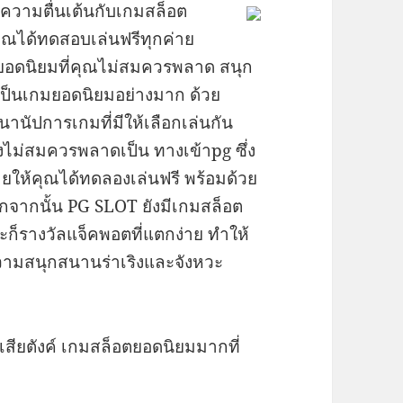
งความตื่นเต้นกับเกมสล็อต
คุณได้ทดสอบเล่นฟรีทุกค่าย
มยอดนิยมที่คุณไม่สมควรพลาด สนุก
อเป็นเกมยอดนิยมอย่างมาก ด้วย
นัปการเกมที่มีให้เลือกเล่นกัน
งดวงไม่สมควรพลาดเป็น ทางเข้าpg ซึ่ง
ายให้คุณได้ทดลองเล่นฟรี พร้อมด้วย
กจากนั้น PG SLOT ยังมีเกมสล็อต
และก็รางวัลแจ็คพอตที่แตกง่าย ทำให้
วามสนุกสนานร่าเริงและจังหวะ
เสียตังค์ เกมสล็อตยอดนิยมมากที่