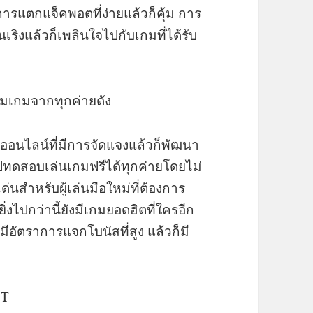
รแตกแจ็คพอตที่ง่ายแล้วก็คุ้ม การ
เริงแล้วก็เพลินใจไปกับเกมที่ได้รับ
วมเกมจากทุกค่ายดัง
ตออนไลน์ที่มีการจัดแจงแล้วก็พัฒนา
ไปทดสอบเล่นเกมฟรีได้ทุกค่ายโดยไม่
เด่นสำหรับผู้เล่นมือใหม่ที่ต้องการ
งไปกว่านี้ยังมีเกมยอดฮิตที่ใครอีก
ีอัตราการแจกโบนัสที่สูง แล้วก็มี
OT