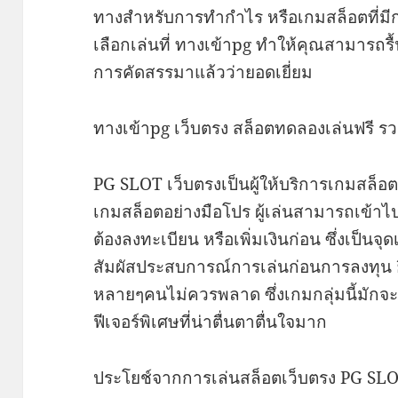
ทางสำหรับการทำกำไร หรือเกมสล็อตที่มีกา
เลือกเล่นที่ ทางเข้าpg ทำให้คุณสามารถรื้น
การคัดสรรมาแล้วว่ายอดเยี่ยม
ทางเข้าpg เว็บตรง สล็อตทดลองเล่นฟรี ร
PG SLOT เว็บตรงเป็นผู้ให้บริการเกมสล็อ
เกมสล็อตอย่างมือโปร ผู้เล่นสามารถเข้า
ต้องลงทะเบียน หรือเพิ่มเงินก่อน ซึ่งเป็นจุด
สัมผัสประสบการณ์การเล่นก่อนการลงทุน ยิ่
หลายๆคนไม่ควรพลาด ซึ่งเกมกลุ่มนี้มักจะม
ฟีเจอร์พิเศษที่น่าตื่นตาตื่นใจมาก
ประโยช์จากการเล่นสล็อตเว็บตรง PG SL