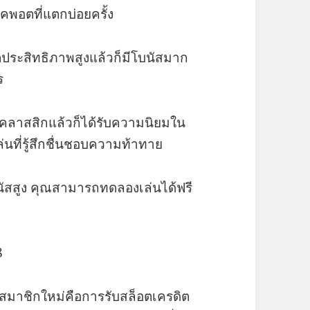
คพอตที่แตกบ่อยครั้ง
็อตประสิทธิภาพสูงแล้วก็มีโบนัสมาก
ร
คลาสสิกแล้วก็ได้รับความนิยมใน
นที่รู้สึกชื่นชอบความท้าทาย
ัสสูง คุณสามารถทดลองเล่นได้ฟรี
8
สมาชิกใหม่คือการรับสล็อตเครดิต