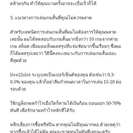
คล้ายๆกัน ทำให้คุณบางครั้งอาจจะเบื่อเร็วก็ได้
3. แนวทางการเล่นเกมสั้นที่คุณไม่ควรพลาด
สำหรับเทคนิคการเล่นเกมสั้นที่ผมไม่ต้องการให้คุณพลาด
เลยนั้น ผมได้ทดสอบกับเกมสั้นมากยิ่งกว่า 10 เกมจากค่าย
เกม สล็อต เพื่อมองเห็นผลสรุปที่แจ่มชัดมากขึ้นเรื่อยๆ ซึ่งผม
ก็ได้ผลสรุปเลยว่า วิธีนี้คงจะเหมาะกับการเล่นเกมสั้นเยอะ
ที่สุดด้วย
live22slot ระบุเบทเป็นเปอร์เซ็นต์ของทุน ดังเช่นว่า 0.3-
0.5% ของทุน แล้วก็อย่าลืมกำหนดเวลาในการเล่น 15-20 ต่อ
รอบด้วย
ใช้กฎล็อกผลกำไรเมื่อใดก็ตามได้เงินก้อน ถอนออก 50-70%
ทันที เพื่อรักษาผลกำไรหลักที่ได้รับ
หลีกเลี่ยงการซื้อฟรีสปิน หากคุณไม่มีทุนมากพอ ด้วยเหตุว่า
หากซื้อแล้วได้ไม่คุ้ม คุณจะขาดทุนในทันทีเลยนะครับ