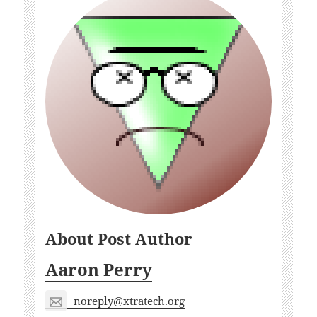
About Post Author
Aaron Perry
noreply@xtratech.org