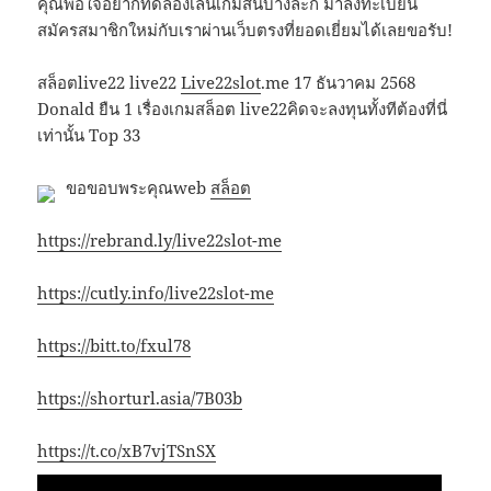
คุณพอใจอยากทดลองเล่นเกมสั้นบ้างล่ะก็ มาลงทะเบียน
สมัครสมาชิกใหม่กับเราผ่านเว็บตรงที่ยอดเยี่ยมได้เลยขอรับ!
สล็อตlive22 live22
Live22slot
.me 17 ธันวาคม 2568
Donald ยืน 1 เรื่องเกมสล็อต live22คิดจะลงทุนทั้งทีต้องที่นี่
เท่านั้น Top 33
ขอขอบพระคุณweb
สล็อต
https://rebrand.ly/live22slot-me
https://cutly.info/live22slot-me
https://bitt.to/fxul78
https://shorturl.asia/7B03b
https://t.co/xB7vjTSnSX