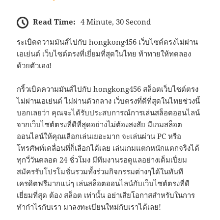
Read Time:
4 Minute, 30 Second
ระเบิดความมันส์ไปกับ hongkong456 เว็บไซต์ตรงไม่ผ่าน
เอเย่นต์ เว็บไซต์ตรงที่เยี่ยมที่สุดในไทย ท้าทายให้ทดลอง
ด้วยตัวเอง!
กริ้วเบิดความมันส์ไปกับ hongkong456 สล็อตเว็บไซต์ตรง
ไม่ผ่านเอเย่นต์ ไม่ผ่านตัวกลาง เว็บตรงที่ดีที่สุดในไทยช่วงนี้
บอกเลยว่า คุณจะได้รับประสบการณ์การเล่นสล็อตออนไลน์
จากเว็บไซต์ตรงที่ดีที่สุดอย่างไม่ต้องสงสัย มีเกมสล็อต
ออนไลน์ให้คุณเลือกเล่นเยอะมาก จะเล่นผ่าน PC หรือ
โทรศัพท์เคลื่อนที่ก็เลือกได้เลย เล่นเกมแตกหนักแตกจริงได้
ทุกวี่วันตลอด 24 ชั่วโมง มีทีมงานรอดูแลอย่างเต็มเปี่ยม
สมัครรับโปรโมชั่นรวมทั้งร่วมกิจกรรมต่างๆได้ในทันที
เครดิตฟรีมากแน่ๆ เล่นสล็อตออนไลน์กับเว็บไซต์ตรงที่ดี
เยี่ยมที่สุด ต้อง สล็อต เท่านั้น อย่าเสียโอกาสสำหรับในการ
ทำกำไรกับเรา มาลงทะเบียนใหม่กับเราได้เลย!