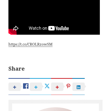
https://t.co/CROLRzowSM
Share