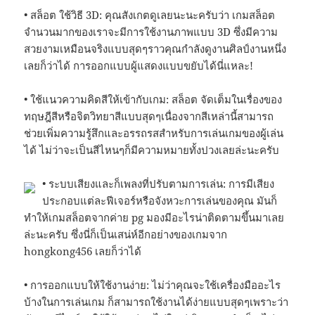
• สล็อต ใช้วิธี 3D: คุณสังเกตดูเลยนะนะครับว่า เกมสล็อต
จำนวนมากของเราจะมีการใช้งานภาพแบบ 3D ซึ่งมีความ
สวยงามเหมือนจริงแบบสุดๆราวคุณกำลังดูงานศิลป์งานหนึ่ง
เลยก็ว่าได้ การออกแบบผู้แสดงแบบขยับได้นี่แหละ!
• ใช้แนวความคิดสีให้เข้ากับเกม: สล็อต จัดเต็มในเรื่องของ
ทฤษฎีสีหรือจิตวิทยาสีแบบสุดๆเนื่องจากสีเหล่านี้สามารถ
ช่วยเพิ่มความรู้สึกและอรรถรสสำหรับการเล่นเกมของผู้เล่น
ได้ ไม่ว่าจะเป็นสีไหนๆก็มีความหมายทั้งปวงเลยล่ะนะครับ
• ระบบเสียงและก็เพลงที่ปรับตามการเล่น: การมีเสียง
ประกอบแต่ละฟีเจอร์หรือจังหวะการเล่นของคุณ มันก็
ทำให้เกมสล็อตจากค่าย pg มองมีอะไรน่าติดตามขึ้นมาเลย
ล่ะนะครับ ซึ่งนี่ก็เป็นเสน่ห์อีกอย่างของเกมจาก
hongkong456 เลยก็ว่าได้
• การออกแบบให้ใช้งานง่าย: ไม่ว่าคุณจะใช้เครื่องมืออะไร
บ้างในการเล่นเกม ก็สามารถใช้งานได้ง่ายแบบสุดๆเพราะว่า