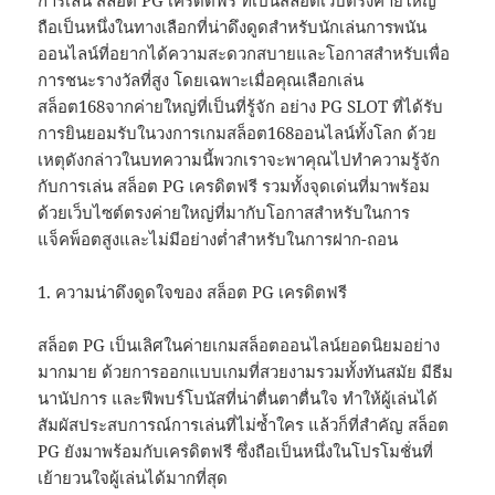
ถือเป็นหนึ่งในทางเลือกที่น่าดึงดูดสำหรับนักเล่นการพนัน
ออนไลน์ที่อยากได้ความสะดวกสบายและโอกาสสำหรับเพื่อ
การชนะรางวัลที่สูง โดยเฉพาะเมื่อคุณเลือกเล่น
สล็อต168จากค่ายใหญ่ที่เป็นที่รู้จัก อย่าง PG SLOT ที่ได้รับ
การยินยอมรับในวงการเกมสล็อต168ออนไลน์ทั้งโลก ด้วย
เหตุดังกล่าวในบทความนี้พวกเราจะพาคุณไปทำความรู้จัก
กับการเล่น สล็อต PG เครดิตฟรี รวมทั้งจุดเด่นที่มาพร้อม
ด้วยเว็บไซต์ตรงค่ายใหญ่ที่มากับโอกาสสำหรับในการ
แจ็คพ็อตสูงและไม่มีอย่างต่ำสำหรับในการฝาก-ถอน
1. ความน่าดึงดูดใจของ สล็อต PG เครดิตฟรี
สล็อต PG เป็นเลิศในค่ายเกมสล็อตออนไลน์ยอดนิยมอย่าง
มากมาย ด้วยการออกแบบเกมที่สวยงามรวมทั้งทันสมัย มีธีม
นานัปการ และฟีพบร์โบนัสที่น่าตื่นตาตื่นใจ ทำให้ผู้เล่นได้
สัมผัสประสบการณ์การเล่นที่ไม่ซ้ำใคร แล้วก็ที่สำคัญ สล็อต
PG ยังมาพร้อมกับเครดิตฟรี ซึ่งถือเป็นหนึ่งในโปรโมชั่นที่
เย้ายวนใจผู้เล่นได้มากที่สุด