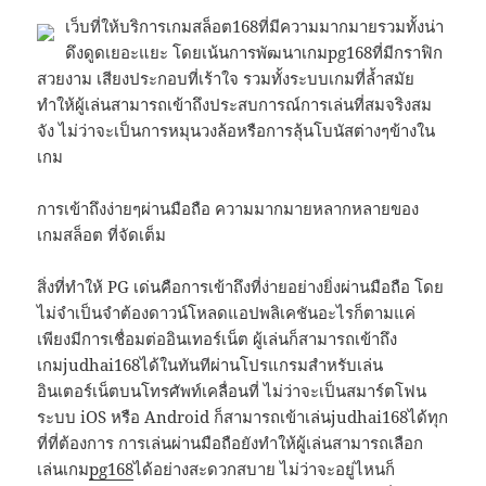
เว็บที่ให้บริการเกมสล็อต168ที่มีความมากมายรวมทั้งน่า
ดึงดูดเยอะแยะ โดยเน้นการพัฒนาเกมpg168ที่มีกราฟิก
สวยงาม เสียงประกอบที่เร้าใจ รวมทั้งระบบเกมที่ล้ำสมัย
ทำให้ผู้เล่นสามารถเข้าถึงประสบการณ์การเล่นที่สมจริงสม
จัง ไม่ว่าจะเป็นการหมุนวงล้อหรือการลุ้นโบนัสต่างๆข้างใน
เกม
การเข้าถึงง่ายๆผ่านมือถือ ความมากมายหลากหลายของ
เกมสล็อต ที่จัดเต็ม
สิ่งที่ทำให้ PG เด่นคือการเข้าถึงที่ง่ายอย่างยิ่งผ่านมือถือ โดย
ไม่จำเป็นจำต้องดาวน์โหลดแอปพลิเคชันอะไรก็ตามแค่
เพียงมีการเชื่อมต่ออินเทอร์เน็ต ผู้เล่นก็สามารถเข้าถึง
เกมjudhai168ได้ในทันทีผ่านโปรแกรมสำหรับเล่น
อินเตอร์เน็ตบนโทรศัพท์เคลื่อนที่ ไม่ว่าจะเป็นสมาร์ตโฟน
ระบบ iOS หรือ Android ก็สามารถเข้าเล่นjudhai168ได้ทุก
ที่ที่ต้องการ การเล่นผ่านมือถือยังทำให้ผู้เล่นสามารถเลือก
เล่นเกม
pg168
ได้อย่างสะดวกสบาย ไม่ว่าจะอยู่ไหนก็