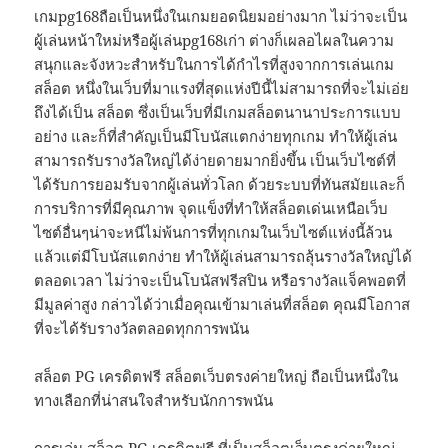
เกมpg168ถือเป็นหนึ่งในเกมยอดนิยมอย่างมาก ไม่ว่าจะเป็น
ผู้เล่นหน้าใหม่หรือผู้เล่นpg168เก่า ต่างก็เผลอไผลในความ
สนุกและจังหวะสำหรับในการได้กำไรที่สูงจากการเล่นเกม
สล็อต หนึ่งในเว็บที่มาแรงที่สุดแห่งปีนี้ไม่สามารถที่จะไม่เอ่ย
ถึงได้เป็น สล็อต ซึ่งเป็นเว็บที่มีเกมสล็อตนานาประการแบบ
อย่าง และก็ที่สำคัญเป็นมีโบนัสแตกง่ายทุกเกม ทำให้ผู้เล่น
สามารถรับรางวัลใหญ่ได้ง่ายดายมากยิ่งขึ้น เป็นเว็บไซต์ที่
ได้รับการยอมรับจากผู้เล่นทั่วโลก ด้วยระบบที่ทันสมัยและก็
การบริการที่มีคุณภาพ จุดแข็งที่ทำให้สล็อตเด่นเหนือเว็บ
ไซต์อื่นๆน่าจะหนีไม่พ้นการที่ทุกเกมในเว็บไซต์แห่งนี้ล้วน
แล้วแต่มีโบนัสแตกง่าย ทำให้ผู้เล่นสามารถลุ้นรางวัลใหญ่ได้
ตลอดเวลา ไม่ว่าจะเป็นโบนัสฟรีสปิน หรือรางวัลแจ็คพอตที่
มีมูลค่าสูง กล่าวได้ว่าเมื่อคุณเข้ามาเล่นที่สล็อต คุณมีโอกาส
ที่จะได้รับรางวัลตลอดทุกการพนัน
สล็อต PG เครดิตฟรี สล็อตเว็บตรงค่ายใหญ่ ถือเป็นหนึ่งใน
ทางเลือกที่น่าสนใจสำหรับนักการพนัน
การเล่น สล็อต PG เครดิตฟรี ที่เป็นสล็อตเว็บตรงค่ายใหญ่