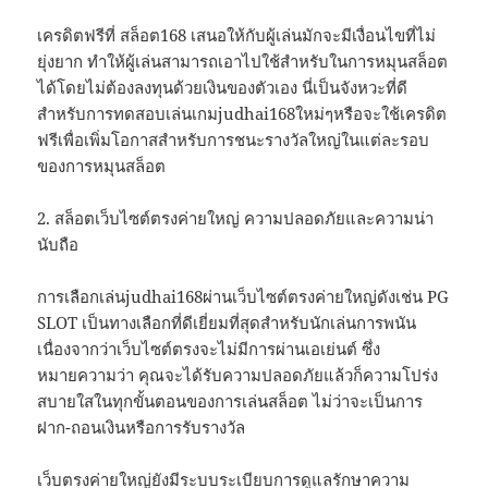
เครดิตฟรีที่ สล็อต168 เสนอให้กับผู้เล่นมักจะมีเงื่อนไขที่ไม่
ยุ่งยาก ทำให้ผู้เล่นสามารถเอาไปใช้สำหรับในการหมุนสล็อต
ได้โดยไม่ต้องลงทุนด้วยเงินของตัวเอง นี่เป็นจังหวะที่ดี
สำหรับการทดสอบเล่นเกมjudhai168ใหม่ๆหรือจะใช้เครดิต
ฟรีเพื่อเพิ่มโอกาสสำหรับการชนะรางวัลใหญ่ในแต่ละรอบ
ของการหมุนสล็อต
2. สล็อตเว็บไซต์ตรงค่ายใหญ่ ความปลอดภัยและความน่า
นับถือ
การเลือกเล่นjudhai168ผ่านเว็บไซต์ตรงค่ายใหญ่ดังเช่น PG
SLOT เป็นทางเลือกที่ดีเยี่ยมที่สุดสำหรับนักเล่นการพนัน
เนื่องจากว่าเว็บไซต์ตรงจะไม่มีการผ่านเอเย่นต์ ซึ่ง
หมายความว่า คุณจะได้รับความปลอดภัยแล้วก็ความโปร่ง
สบายใสในทุกขั้นตอนของการเล่นสล็อต ไม่ว่าจะเป็นการ
ฝาก-ถอนเงินหรือการรับรางวัล
เว็บตรงค่ายใหญ่ยังมีระบบระเบียบการดูแลรักษาความ