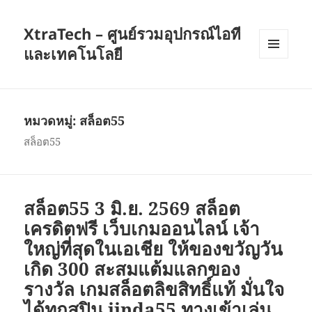
XtraTech – ศูนย์รวมอุปกรณ์ไอที
และเทคโนโลยี
เมนู
และวิด
เจ็ต
หมวดหมู่:
สล็อต55
สล็อต55
สล็อต55 3 มิ.ย. 2569 สล็อต
เครดิตฟรี เว็บเกมออนไลน์ เจ้า
ใหญ่ที่สุดในเอเชีย ให้ของขวัญวัน
เกิด 300 สะสมแต้มแลกของ
รางวัล เกมสล็อตลิขสิทธิ์แท้ มั่นใจ
ได้ทุกสปิน jinda55 ทางเข้าเล่น