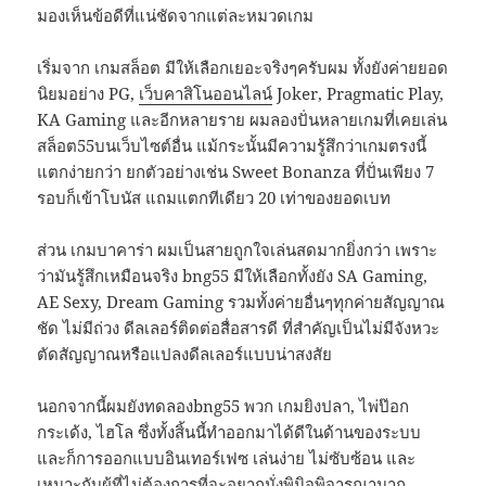
มองเห็นข้อดีที่แน่ชัดจากแต่ละหมวดเกม
เริ่มจาก เกมสล็อต มีให้เลือกเยอะจริงๆครับผม ทั้งยังค่ายยอด
นิยมอย่าง PG,
เว็บคาสิโนออนไลน์
Joker, Pragmatic Play,
KA Gaming และอีกหลายราย ผมลองปั่นหลายเกมที่เคยเล่น
สล็อต55บนเว็บไซต์อื่น แม้กระนั้นมีความรู้สึกว่าเกมตรงนี้
แตกง่ายกว่า ยกตัวอย่างเช่น Sweet Bonanza ที่ปั่นเพียง 7
รอบก็เข้าโบนัส แถมแตกทีเดียว 20 เท่าของยอดเบท
ส่วน เกมบาคาร่า ผมเป็นสายถูกใจเล่นสดมากยิ่งกว่า เพราะ
ว่ามันรู้สึกเหมือนจริง bng55 มีให้เลือกทั้งยัง SA Gaming,
AE Sexy, Dream Gaming รวมทั้งค่ายอื่นๆทุกค่ายสัญญาณ
ชัด ไม่มีถ่วง ดีลเลอร์ติดต่อสื่อสารดี ที่สำคัญเป็นไม่มีจังหวะ
ตัดสัญญาณหรือแปลงดีลเลอร์แบบน่าสงสัย
นอกจากนี้ผมยังทดลองbng55 พวก เกมยิงปลา, ไพ่ป๊อก
กระเด้ง, ไฮโล ซึ่งทั้งสิ้นนี้ทำออกมาได้ดีในด้านของระบบ
และก็การออกแบบอินเทอร์เฟซ เล่นง่าย ไม่ซับซ้อน และ
เหมาะกับผู้ที่ไม่ต้องการที่จะอยากนั่งพินิจพิจารณามาก