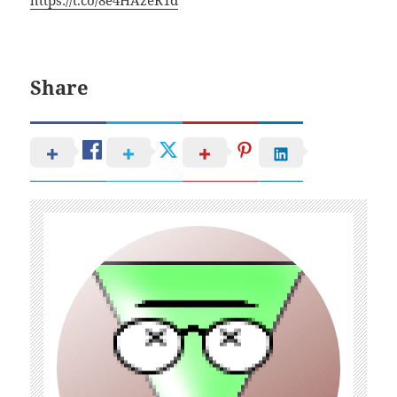
Share