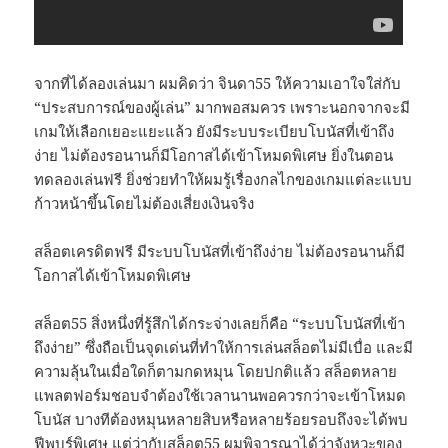
จากที่ได้ลองเล่นมา ผมคิดว่า จินดา55 ให้ความเอาใจใส่กับ
“ประสบการณ์ของผู้เล่น” มากพอสมควร เพราะนอกจากจะมี
เกมให้เลือกเยอะแยะแล้ว ยังมีระบบระเบียบโบนัสที่เข้าถึง
ง่าย ไม่ต้องรอนานก็มีโอกาสได้เข้าโหมดพิเศษ ยิ่งในตอน
ทดลองเล่นฟรี ยิ่งช่วยทำให้ผมรู้เรื่องกลไกของเกมแต่ละแบบ
ก้าวหน้าขึ้นโดยไม่ต้องเสี่ยงเงินจริง
สล็อตเครดิตฟรี มีระบบโบนัสที่เข้าถึงง่าย ไม่ต้องรอนานก็มี
โอกาสได้เข้าโหมดพิเศษ
สล็อต55 สิ่งหนึ่งที่รู้สึกได้กระจ่างเลยก็คือ “ระบบโบนัสที่เข้า
ถึงง่าย” ซึ่งถือเป็นจุดเด่นที่ทำให้การเล่นสล็อตไม่มีเบื่อ และมี
ความลุ้นในเมื่อใดก็ตามกดหมุน โดยปกติแล้ว สล็อตหลาย
แพลตฟอร์มชอบจำต้องใช้เวลานานพอควรกว่าจะเข้าโหมด
โบนัส บางทีต้องหมุนหลายสิบหรือหลายร้อยรอบถึงจะได้พบ
ฟีพบร์พิเศษ แต่ว่ากับสล็อต55 ผมพิจารณาได้ว่าจังหวะของ