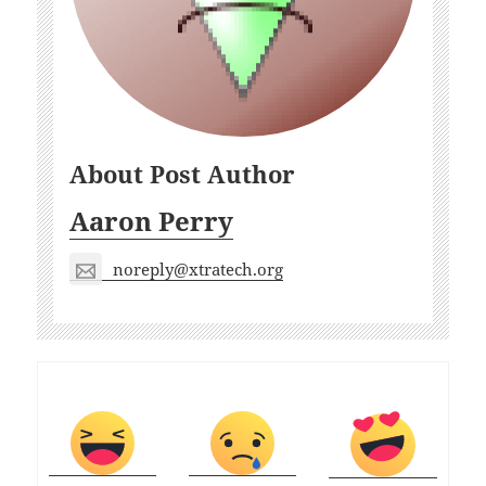
About Post Author
Aaron Perry
noreply@xtratech.org