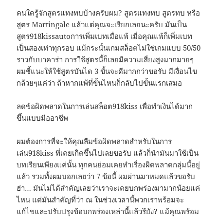
คนใดรู้จักสูตรแทงทบบ้างครับผม? สูตรแทงทบ สูตรทบ หรือ
สูตร Martingale แล้วแต่คุณจะเรียกเลยนะครับ มันเป็น
สูตร918kissautoการเพิ่มเบทเมื่อแพ้ เมื่อคุณแพ้ก็เพิ่มเบท
เป็นสองเท่าทุกรอบ แม้กระนั้นเกมสล็อตไม่ใช่เกมแบบ 50/50
ราวกับบาคาร่า การใช้สูตรนี้ก็เลยมีความเสี่ยงสูงมากมายๆ
ผมชี้แนะให้ใช้สูตรบันได 3 ขั้นจะดีมากกว่าขอรับ มีเงื่อนไข
กล้วยๆแค่ว่า ถ้าหากแพ้ที่ขั้นไหนก็กลับไปขั้นแรกเสมอ
ลดข้อผิดพลาดในการเล่นสล็อต918kiss เพื่อทำเงินได้มาก
ขึ้นแบบมืออาชีพ
ผมต้องการที่จะให้คุณลืมข้อผิดพลาดสำหรับในการ
เล่น918kiss ที่เคยเกิดขึ้นไปเลยขอรับ แล้วก็นำมันมาใช้เป็น
บทเรียนเพียงแค่นั้น ทุกคนย่อมเคยทำเรื่องผิดพลาดกลุ่มนี้อยู่
แล้ว รวมทั้งผมบอกเลยว่า 7 ข้อนี้ ผมผ่านมาหมดแล้วขอรับ
ฮ่า… มันไม่ได้สำคัญเลยว่าเราจะเคยบกพร่องมามากน้อยแค่
ไหน แต่มันสำคัญที่ว่า ณ ในช่วงเวลานี้พวกเราพร้อมจะ
แก้ไขและปรับปรุงข้อบกพร่องเหล่านี้แล้วรึยัง? แม้คุณพร้อม