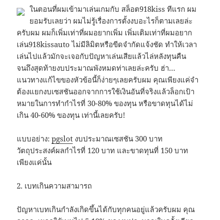
ในตอนที่ผมเข้ามาเล่นเกมกับ สล็อต918kiss ทีแรก ผม
ยอมรับเลยว่า ผมไม่รู้เรื่องการตั้งงบอะไรก็ตามเลยล่ะ
ครับผม ผมก็เพิ่มเท่าที่ผมอยากเพิ่ม เพิ่มเติมเท่าที่ผมอยาก
เล่น918kissauto ไม่มีลิมิตหรือขีดจำกัดแจ้งชัด ทำให้เวลา
เล่นไปแล้วมักจะเจอกับปัญหาเล่นเสียแล้วไล่หลังทุนคืน
จนถึงสุดท้ายงบประมาณพังหมดท่าเลยล่ะครับ ฮ่า…
แนวทางแก้ไขของหัวข้อนี้ก็ง่ายๆเลยครับผม คุณเพียงแค่จำ
ต้องแยกงบเซสชันออกจากการใช้เงินอันที่จริงแล้วล็อกเป้า
หมายในการทำกำไรที่ 30-80% ของทุน หรือขาดทุนได้ไม่
เกิน 40-60% ของทุน เท่านี้เลยครับ!
แบบอย่าง:
pgslot
งบประมาณเซสชัน 300 บาท
วัตถุประสงค์ผลกำไรที่ 120 บาท และขาดทุนที่ 150 บาท
เพียงแค่นั้น
2. เบทเกินความสามารถ
ปัญหาเบทเกินกำลังเกิดขึ้นได้กับทุกคนอยู่แล้วครับผม คุณ