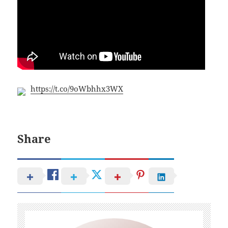
https://t.co/9oWbhhx3WX
Share