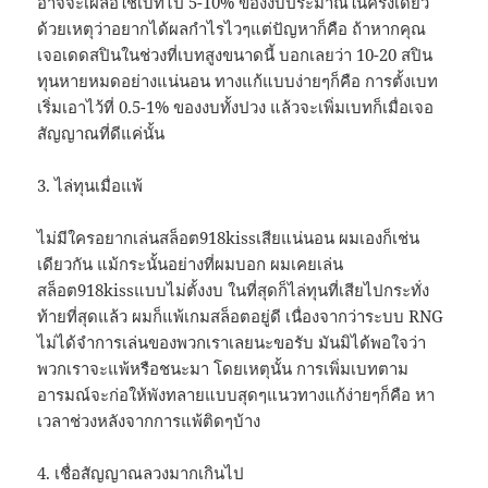
อาจจะเผลอใช้เบทไป 5-10% ของงบประมาณในครั้งเดียว
ด้วยเหตุว่าอยากได้ผลกำไรไวๆแต่ปัญหาก็คือ ถ้าหากคุณ
เจอเดดสปินในช่วงที่เบทสูงขนาดนี้ บอกเลยว่า 10-20 สปิน
ทุนหายหมดอย่างแน่นอน ทางแก้แบบง่ายๆก็คือ การตั้งเบท
เริ่มเอาไว้ที่ 0.5-1% ของงบทั้งปวง แล้วจะเพิ่มเบทก็เมื่อเจอ
สัญญาณที่ดีแค่นั้น
3. ไล่ทุนเมื่อแพ้
ไม่มีใครอยากเล่นสล็อต918kissเสียแน่นอน ผมเองก็เช่น
เดียวกัน แม้กระนั้นอย่างที่ผมบอก ผมเคยเล่น
สล็อต918kissแบบไม่ตั้งงบ ในที่สุดก็ไล่ทุนที่เสียไปกระทั่ง
ท้ายที่สุดแล้ว ผมก็แพ้เกมสล็อตอยู่ดี เนื่องจากว่าระบบ RNG
ไม่ได้จำการเล่นของพวกเราเลยนะขอรับ มันมิได้พอใจว่า
พวกเราจะแพ้หรือชนะมา โดยเหตุนั้น การเพิ่มเบทตาม
อารมณ์จะก่อให้พังทลายแบบสุดๆแนวทางแก้ง่ายๆก็คือ หา
เวลาช่วงหลังจากการแพ้ติดๆบ้าง
4. เชื่อสัญญาณลวงมากเกินไป