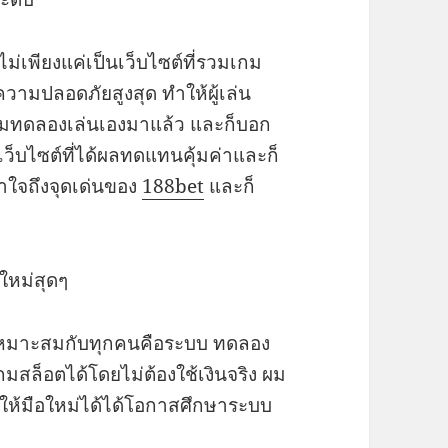
ม่เพียงแค่เป็นเว็บไซต์ที่รวมเกม
วามปลอดภัยสูงสุด ทำให้ผู้เล่น
ุด ผมทดลองเล่นเองมาแล้ว และก็บอก
เว็บไซต์ที่ได้ผลทดแทนคุ้มค่าและก็
ข้าใจถึงจุดเด่นของ
188bet
และก็
ใหม่สุดๆ
ตที่เหมาะสมกับทุกคนคือระบบ ทดลอง
เกมสล็อตได้โดยไม่ต้องใช้เงินจริง ผม
ทำให้มือใหม่ได้ได้โอกาสศึกษาระบบ