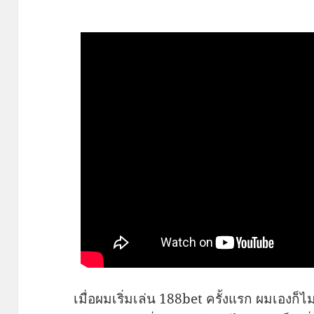
เมื่อผมเริ่มเล่น 188bet ครั้งแรก ผมเองก็ไม