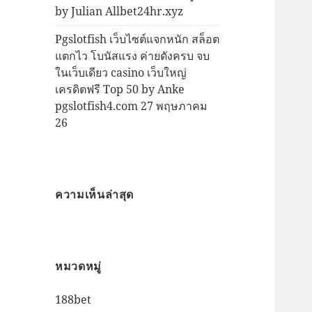
by Julian Allbet24hr.xyz
Pgslotfish เว็บไซต์แจกหนัก สล็อต
แตกไว โบนัสแรง ค่ายดังครบ จบ
ในเว็บเดียว casino เว็บใหญ่
เครดิตฟรี Top 50 by Anke
pgslotfish4.com 27 พฤษภาคม
26
ความเห็นล่าสุด
หมวดหมู่
188bet