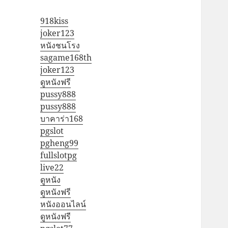
918kiss
joker123
หนังชนโรง
sagame168th
joker123
ดูหนังฟรี
pussy888
pussy888
บาคาร่า168
pgslot
pgheng99
fullslotpg
live22
ดูหนัง
ดูหนังฟรี
หนังออนไลน์
ดูหนังฟรี