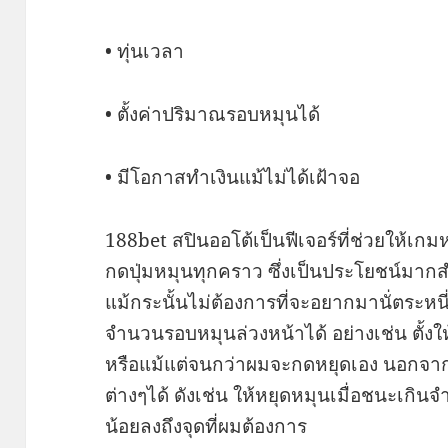
• ทุ่นเวลา
• ตั้งค่าปริมาณรอบหมุนได้
• มีโอกาสทำเงินแม้ไม่ได้เฝ้าจอ
188bet สปินออโต้เป็นฟีเจอร์ที่ช่วยให้เกม
กดปุ่มหมุนทุกคราว ซึ่งเป็นประโยชน์มากสำ
แม้กระนั้นไม่ต้องการที่จะอยากมานั่ตระหนี
จำนวนรอบหมุนล่วงหน้าได้ อย่างเช่น ตั้งใ
หรือแม้แต่จนกว่าผมจะกดหยุดเอง นอกจา
ต่างๆได้ ดังเช่น ให้หยุดหมุนเมื่อชนะเกิน
น้อยลงถึงจุดที่ผมต้องการ