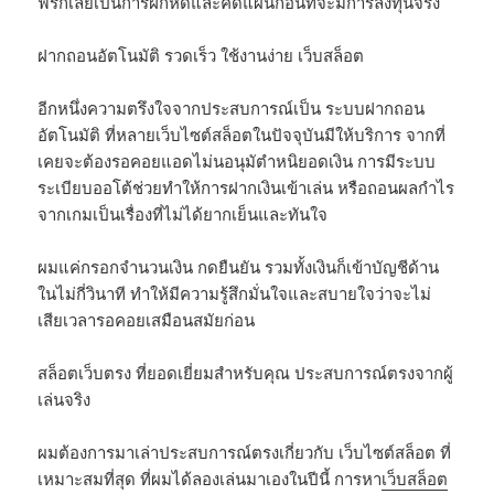
ฟรีก็เลยเป็นการฝึกหัดและคิดแผนก่อนที่จะมีการลงทุนจริง
ฝากถอนอัตโนมัติ รวดเร็ว ใช้งานง่าย เว็บสล็อต
อีกหนึ่งความตรึงใจจากประสบการณ์เป็น ระบบฝากถอน
อัตโนมัติ ที่หลายเว็บไซต์สล็อตในปัจจุบันมีให้บริการ จากที่
เคยจะต้องรอคอยแอดไม่นอนุมัตำหนิยอดเงิน การมีระบบ
ระเบียบออโต้ช่วยทำให้การฝากเงินเข้าเล่น หรือถอนผลกำไร
จากเกมเป็นเรื่องที่ไม่ได้ยากเย็นและทันใจ
ผมแค่กรอกจำนวนเงิน กดยืนยัน รวมทั้งเงินก็เข้าบัญชีด้าน
ในไม่กี่วินาที ทำให้มีความรู้สึกมั่นใจและสบายใจว่าจะไม่
เสียเวลารอคอยเสมือนสมัยก่อน
สล็อตเว็บตรง ที่ยอดเยี่ยมสำหรับคุณ ประสบการณ์ตรงจากผู้
เล่นจริง
ผมต้องการมาเล่าประสบการณ์ตรงเกี่ยวกับ เว็บไซต์สล็อต ที่
เหมาะสมที่สุด ที่ผมได้ลองเล่นมาเองในปีนี้ การหา
เว็บสล็อต