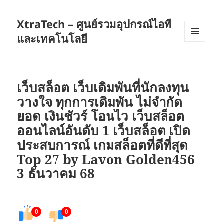
XtraTech – ศูนย์รวมอุปกรณ์ไอที
และเทคโนโลยี
เมนู
และวิด
เจ็ต
เว็บสล็อต เว็บเดิมพันที่นักลงทุน
วางใจ ทุกการเดิมพัน ไม่จำกัด
ยอด เงินชัวร์ โอนไว เว็บสล็อต
ออนไลน์อันดับ 1 เว็บสล็อต เปิด
ประสบการณ์ เกมสล็อตที่ดีที่สุด
Top 27 by Lavon Golden456
3 ธันวาคม 68
0
0