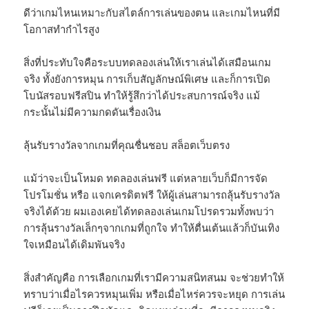
ดีว่าเกมไหนเหมาะกับสไตล์การเล่นของตน และเกมไหนที่มี
โอกาสทำกำไรสูง
สิ่งที่ประทับใจคือระบบทดลองเล่นให้เราเล่นได้เสมือนเกม
จริง ทั้งยังการหมุน การเก็บสัญลักษณ์พิเศษ และก็การเปิด
โบนัสรอบฟรีสปิน ทำให้รู้สึกว่าได้ประสบการณ์จริง แม้
กระนั้นไม่มีความกดดันเรื่องเงิน
ลุ้นรับรางวัลจากเกมที่คุณชื่นชอบ สล็อตเว็บตรง
แม้ว่าจะเป็นโหมด ทดลองเล่นฟรี แต่หลายเว็บก็มีการจัด
โปรโมชั่น หรือ แจกเครดิตฟรี ให้ผู้เล่นสามารถลุ้นรับรางวัล
จริงได้ด้วย ผมเองเคยได้ทดลองเล่นเกมโปรดรวมทั้งพบว่า
การลุ้นรางวัลเล็กๆจากเกมที่ถูกใจ ทำให้ตื่นเต้นแล้วก็บันเทิง
ใจเหมือนได้เดิมพันจริง
สิ่งสำคัญคือ การเลือกเกมที่เรามีความสนิทสนม จะช่วยทำให้
ทราบว่าเมื่อไรควรหมุนเพิ่ม หรือเมื่อไหร่ควรจะหยุด การเล่น