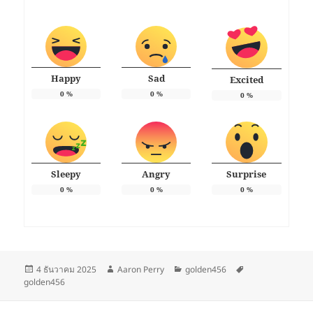
Happy
Sad
Excited
0
%
0
%
0
%
Sleepy
Angry
Surprise
0
%
0
%
0
%
เขียน
ผู้
หมวด
ป้าย
4 ธันวาคม 2025
Aaron Perry
golden456
เมื่อ
เขียน
หมู่
กำกับ
golden456
แนะแนว