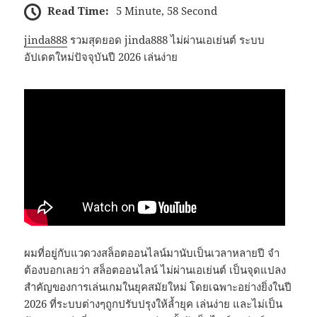
Read Time:
5 Minute, 58 Second
jinda888
รวมสุดยอด jinda888 ไม่ผ่านเอเย่นต์ ระบบ
อัปเดตใหม่ปัจจุบันปี 2026 เล่นง่าย
ผมที่อยู่กับแวดวงสล็อตออนไลน์มานับเป็นเวลาหลายปี จำ
ต้องบอกเลยว่า สล็อตออนไลน์ ไม่ผ่านเอเย่นต์ เป็นจุดแปลง
สำคัญของการเล่นเกมในยุคสมัยใหม่ โดยเฉพาะอย่างยิ่งในปี
2026 ที่ระบบต่างๆถูกปรับปรุงให้ล้ำยุค เล่นง่าย และไม่เป็น