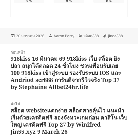
0
%
0
%
0
%
เขียน
ผู้
หมวด
ป้าย
20 มกราคม 2026
Aaron Perry
สล็อต888
jinda888
เมื่อ
เขียน
หมู่
กำกับ
แนะแนว
ก่อนหน้า
เรื่อง
918kiss 16 มีนาคม 69 918kiss เว็บ สล็อต ยิง
เรื่อง
ปลา สนุกได้ตลอด 24 ชั่วโมง ชวนเพื่อนรับเลย
ก่อน
100 918kiss เข้าสู่ระบบ รองรับระบบ IOS และ
หน้า:
Andriod scr888 การันตีจากรีวิวจริง Top 37
by Stephaine Allbet24hr.life
ต่อไป
สล็อต websiteแตกง่าย สล็อตสายลุ้นไว แนะนำ
เรื่อง
เริ่มด้วยเครดิตฟรี ลองจังหวะเกมก่อน คาสิโน เว็บ
ต่อ
ใหญ่ เครดิตฟรี Top 27 by Winifred
ไป:
Jin55.xyz 9 March 26