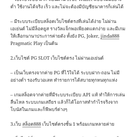
ต่ำ ใช้งานได้จริง เร็ว และไม่จะต้องมีบัญชีธนาคารก็เล่นได้
– มีระบบระเบียบสล็อตเว็บไซต์ตรงที่เล่นได้ง่าย ไม่ผ่าน
เอเย่นต์ ไม่มีล็อคยูส รางวัลแจ็กพอเพียงตแตกง่าย และมีเกม
ให้เลือกนานาประการค่ายดัง ทั้งยัง PG, Joker,
jinda888
Pragmatic Play เป็นต้น
2.เว็บไซต์ PG SLOT เว็บไซต์ตรง ไม่ผ่านเอเย่นต์
– เป็นเว็บตรงจากค่าย PG ที่ไว้ใจได้ ระบบฝาก-ถอน ไม่มี
อย่างต่ำ รองรับวอเลท ทำรายการได้สบายทุกหนทุกแห่ง
– เกมสล็อตจากค่ายที่มีระบบระเบียบ API แท้ ทำให้การเล่น
ลื่นไหล ระบบเกมเสถียร แล้วก็ได้โอกาสทำกำไรจริงจาก
โบนัสในเกมและก็ฟีพบร์ต่างๆ
3.เว็บ
สล็อต888
เว็บไซต์ตรงชั้น 1 พร้อมเกมหลายค่าย