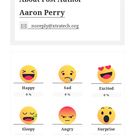
Aaron Perry
noreply@xtratech.org
Happy
Sad
Excited
0
%
0
%
0
%
Sleepy
Angry
Surprise