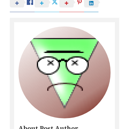
About Post Author