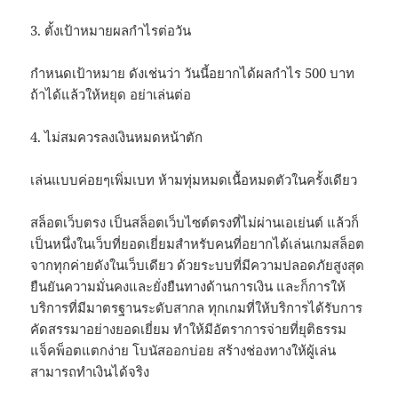
3. ตั้งเป้าหมายผลกำไรต่อวัน
กำหนดเป้าหมาย ดังเช่นว่า วันนี้อยากได้ผลกำไร 500 บาท
ถ้าได้แล้วให้หยุด อย่าเล่นต่อ
4. ไม่สมควรลงเงินหมดหน้าตัก
เล่นแบบค่อยๆเพิ่มเบท ห้ามทุ่มหมดเนื้อหมดตัวในครั้งเดียว
สล็อตเว็บตรง เป็นสล็อตเว็บไซต์ตรงที่ไม่ผ่านเอเย่นต์ แล้วก็
เป็นหนึ่งในเว็บที่ยอดเยี่ยมสำหรับคนที่อยากได้เล่นเกมสล็อต
จากทุกค่ายดังในเว็บเดียว ด้วยระบบที่มีความปลอดภัยสูงสุด
ยืนยันความมั่นคงและยั่งยืนทางด้านการเงิน และก็การให้
บริการที่มีมาตรฐานระดับสากล ทุกเกมที่ให้บริการได้รับการ
คัดสรรมาอย่างยอดเยี่ยม ทำให้มีอัตราการจ่ายที่ยุติธรรม
แจ็คพ็อตแตกง่าย โบนัสออกบ่อย สร้างช่องทางให้ผู้เล่น
สามารถทำเงินได้จริง