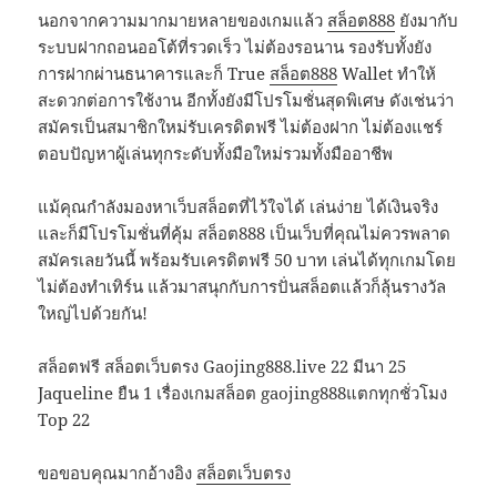
นอกจากความมากมายหลายของเกมแล้ว
สล็อต888
ยังมากับ
ระบบฝากถอนออโต้ที่รวดเร็ว ไม่ต้องรอนาน รองรับทั้งยัง
การฝากผ่านธนาคารและก็ True
สล็อต888
Wallet ทำให้
สะดวกต่อการใช้งาน อีกทั้งยังมีโปรโมชั่นสุดพิเศษ ดังเช่นว่า
สมัครเป็นสมาชิกใหม่รับเครดิตฟรี ไม่ต้องฝาก ไม่ต้องแชร์
ตอบปัญหาผู้เล่นทุกระดับทั้งมือใหม่รวมทั้งมืออาชีพ
แม้คุณกำลังมองหาเว็บสล็อตที่ไว้ใจได้ เล่นง่าย ได้เงินจริง
และก็มีโปรโมชั่นที่คุ้ม สล็อต888 เป็นเว็บที่คุณไม่ควรพลาด
สมัครเลยวันนี้ พร้อมรับเครดิตฟรี 50 บาท เล่นได้ทุกเกมโดย
ไม่ต้องทำเทิร์น แล้วมาสนุกกับการปั่นสล็อตแล้วก็ลุ้นรางวัล
ใหญ่ไปด้วยกัน!
สล็อตฟรี สล็อตเว็บตรง Gaojing888.live 22 มีนา 25
Jaqueline ยืน 1 เรื่องเกมสล็อต gaojing888แตกทุกชั่วโมง
Top 22
ขอขอบคุณมากอ้างอิง
สล็อตเว็บตรง