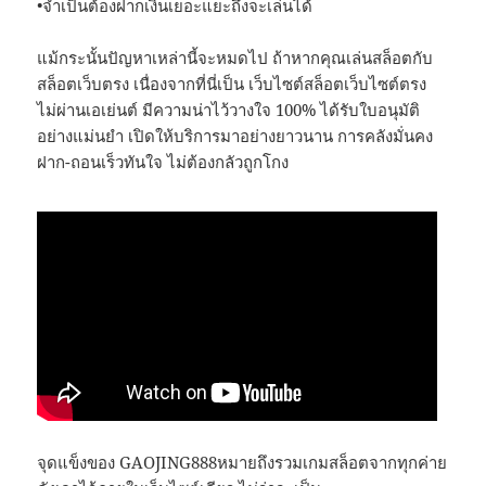
•จำเป็นต้องฝากเงินเยอะแยะถึงจะเล่นได้
แม้กระนั้นปัญหาเหล่านี้จะหมดไป ถ้าหากคุณเล่นสล็อตกับ
สล็อตเว็บตรง เนื่องจากที่นี่เป็น เว็บไซต์สล็อตเว็บไซต์ตรง
ไม่ผ่านเอเย่นต์ มีความน่าไว้วางใจ 100% ได้รับใบอนุมัติ
อย่างแม่นยำ เปิดให้บริการมาอย่างยาวนาน การคลังมั่นคง
ฝาก-ถอนเร็วทันใจ ไม่ต้องกลัวถูกโกง
จุดแข็งของ GAOJING888หมายถึงรวมเกมสล็อตจากทุกค่าย