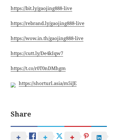
https://bit.ly/gaojing888-live
https://rebrand.ly/gaojing888-live
https://wow.in.th/gaojing888-live
https://cutt.ly/De4kIqw7
https://t.co/r0T0nDMhgm
https://shorturl.asia/m5iJE
Share