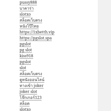
pussy888
บาคาร่า
slotxo
สล็อตเว็บตรง
หนังโป๊ไทย
https://1xbetth.vip
https://pgslot.spa
pgslot
pg slot
kiss918
pgslot
slot
สล็อตเว็บตรง
ดูหนังออนไลน์
ทางเข้า joker
joker slot
โจ๊กเกอร์123
สล็อต
slotxo