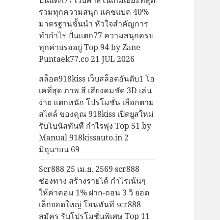
ปั่นแตก77 เว็บคาสิโนเกมเยอะที่สุด
รวมทุกความสนุก แคชแบค 40%
มาตรฐานชั้นนำ หัวใจสำคัญการ
ทำกำไร ปั่นแตก77 ความสนุกครบ
ทุกค่ายรออยู่ Top 94 by Zane
Puntaek77.co 21 JUL 2026
สล็อต918kiss เว็บสล็อตอันดับ1 โอ
เคที่สุด ภาพ สี เสียงคมชัด 3D เล่น
ง่าย แตกหนัก โปรโมชั่น เลือกตาม
สไตล์ ของคุณ 918kiss เปิดยูสใหม่
รับโบนัสทันที กำไรพุ่ง Top 51 by
Manual 918kissauto.in 2
มิถุนายน 69
Scr888 25 เม.ย. 2569 scr888
ช่องทาง สร้างรายได้ กำไรเน้นๆ
ให้ค่าคอม 1% ฝาก-ถอน 3 วิ ยอด
เล็กยอดใหญ่ โอนทันที scr888
สมัคร รับโปรโมชั่นพิเศษ Top 11