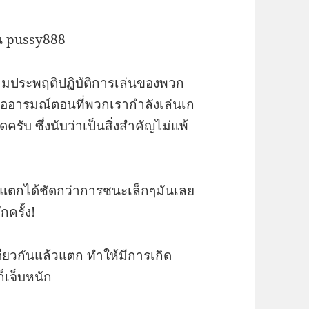
่น pussy888
ความประพฤติปฏิบัติการเล่นของพวก
รืออารมณ์ตอนที่พวกเรากำลังเล่นเก
ิดครับ ซึ่งนับว่าเป็นสิ่งสำคัญไม่แพ้
แตกได้ชัดกว่าการชนะเล็กๆมันเลย
กครั้ง!
เดียวกันแล้วแตก ทำให้มีการเกิด
ก็เจ็บหนัก