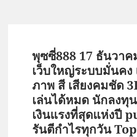
พุซซี่888 17 ธันวาค
เว็บใหญ่ระบบมั่นคง 
ภาพ สี เสียงคมชัด
เล่นได้หมด นักลงทุน
เงินแรงที่สุดแห่งปี
รันตีกำไรทุกวัน T