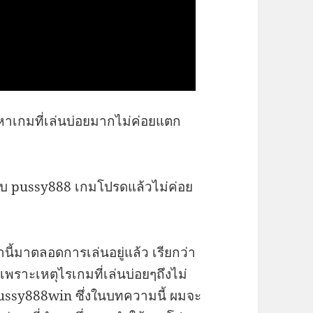
ญหาเกมที่เล่นบ่อยมากไม่ค่อยแตก
ับ pussy888 เกมโปรดแล้วไม่ค่อย
นี้มาตลอดการเล่นอยู่แล้ว เรียกว่า
พราะเหตุไรเกมที่เล่นบ่อยๆถึงไม่
 Pussy888win ซึ่งในบทความนี้ ผมจะ