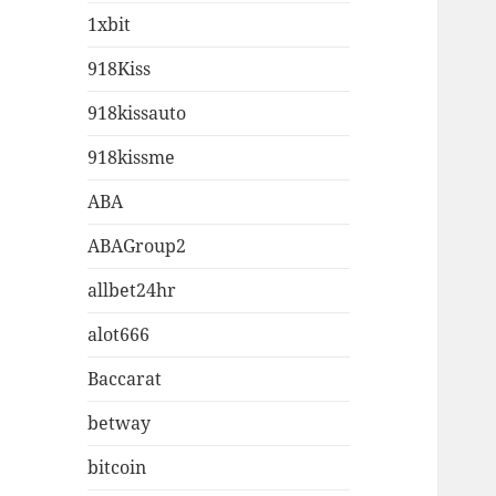
1xbit
918Kiss
918kissauto
918kissme
ABA
ABAGroup2
allbet24hr
alot666
Baccarat
betway
bitcoin