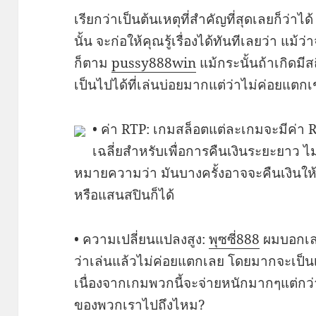
เรียกว่าเป็นต้นเหตุที่สำคัญที่สุดเลยก็ว่าได
นั้น จะก่อให้คุณรู้เรื่องได้ทันทีเลยว่า แม้
ก็ตาม
pussy888win
แม้กระนั้นถ้าเกิดมีสถ
เป็นไปได้ที่เล่นบ่อยมากแต่ว่าไม่ค่อยแตกเ
• ค่า RTP: เกมสล็อตแต่ละเกมจะมีค่า RTP
เฉลี่ยสำหรับเพื่อการคืนเงินระยะยาว ไม
หมายความว่า มันบางครั้งอาจจะคืนเงินให้
หรือแสนสปินก็ได้
• ความเปลี่ยนแปลงสูง:
พุซซี่888
ผมบอกเลย
ว่าเล่นแล้วไม่ค่อยแตกเลย โดยมากจะเป็
เนื่องจากเกมพวกนี้จะจ่ายหนักมากๆแต่กว่าจะถ
ของพวกเราไปถึงไหม?