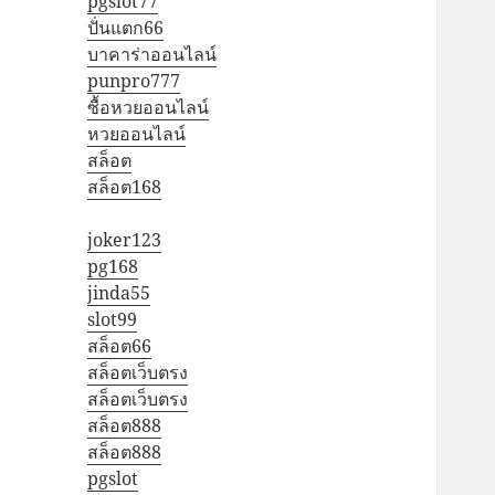
pgslot77
ปั่นแตก66
บาคาร่าออนไลน์
punpro777
ซื้อหวยออนไลน์
หวยออนไลน์
สล็อต
สล็อต168
joker123
pg168
jinda55
slot99
สล็อต66
สล็อตเว็บตรง
สล็อตเว็บตรง
สล็อต888
สล็อต888
pgslot